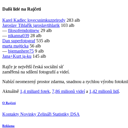
Další lidé na Rajčeti
Karel Kadlec
lovecsnimkuzprirody
283 alb
Jaroslav Tihlařík
jaroslavtihlarik
103 alb
—
filosofemdoitnew
29 alb
—
nikanna039
28 alb
Dan
superfotograf
535 alb
marta
majticka
56 alb
—
bigmanhere75
9 alb
Jana+Kurt
ja-ku
145 alb
Rajče je největší česká sociální síť
zaměřená na sdílení fotografií a videí.
Nabízí neomezený prostor zdarma, snadnou a rychlou výrobu fotoknih
Aktuálně
1,4 miliard fotek
,
7,86 milionů videí
a
1,42 milionů lidí
.
O Rajčeti
Kontakty
Novinky
Zelináři
Statistiky DSA
Reklama