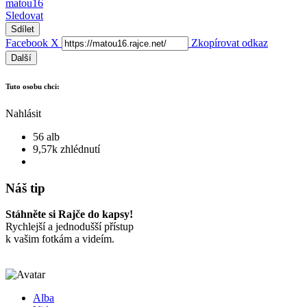
matou16
Sledovat
Sdílet
Facebook
X
Zkopírovat odkaz
Další
Tuto osobu chci:
Nahlásit
56 alb
9,57k zhlédnutí
Náš tip
Stáhněte si Rajče do kapsy!
Rychlejší a jednodušší přístup
k vašim fotkám a videím.
Alba