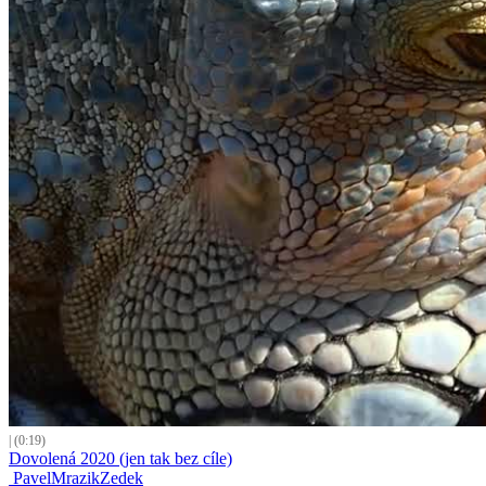
| (0:19)
Dovolená 2020 (jen tak bez cíle)
PavelMrazikZedek