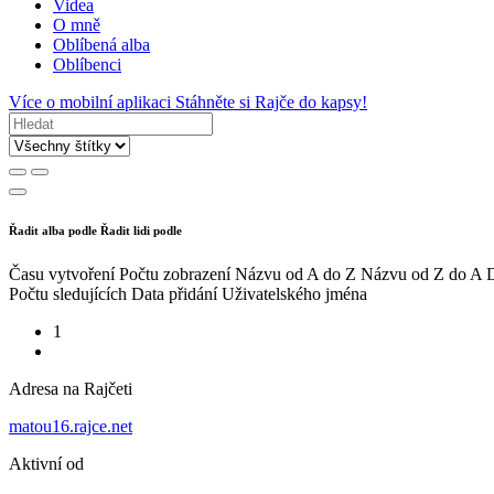
Videa
O mně
Oblíbená alba
Oblíbenci
Více o mobilní aplikaci
Stáhněte si Rajče do kapsy!
Řadit alba podle
Řadit lidi podle
Času vytvoření
Počtu zobrazení
Názvu od A do Z
Názvu od Z do A
D
Počtu sledujících
Data přidání
Uživatelského jména
1
Adresa na Rajčeti
matou16.rajce.net
Aktivní od